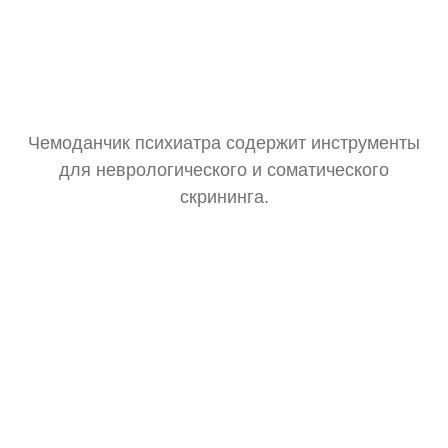
Чемоданчик психиатра содержит инструменты
для неврологического и соматического
скрининга.
Тонометр
Замер давления для оценки общего состояния.
Стетоскоп
Базовая аускультация перед выпиской рецептов.