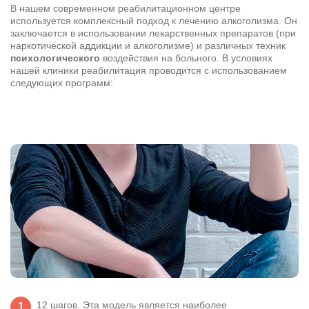
В нашем современном реабилитационном центре
используется комплексный подход к лечению алкоголизма. Он
заключается в использовании лекарственных препаратов (при
наркотической аддикции и алкоголизме) и различных техник
Результаты поиска (0)
Нажимая кнопку я соглашаюсь с
политикой конфиденциальности
психологического
воздействия на больного. В условиях
и
пользовательским соглашением
нашей клиники реабилитация проводится с использованием
следующих программ:
Вызвать специалиста
Нажимая кнопку я соглашаюсь с
политикой конфиденциальности
и
пользовательским соглашением
Отправить
12 шагов. Эта модель является наиболее