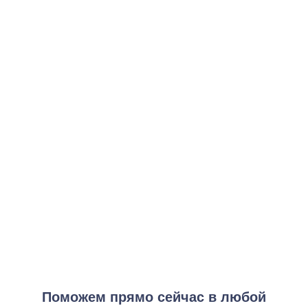
Адаптационный курс
от 5 000 ₽
Заказать услугу
Программа трезвости
от 12 000 ₽
Заказать услугу
Социальная реабилитация
от 7 500 ₽
Заказать услугу
Экспресс-реабилитация
от 4 000 ₽
Заказать услугу
Поможем прямо сейчас в любой