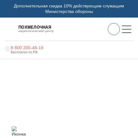
Дополнительная скидка 10% действующим служащим
Министерства обороны
ПОХМЕЛОЧНАЯ
наркологический центр
8 800 200-48-16
Бесплатно по РФ
Алкоголизм
Главная
Услуги
Реабилитация алкоголизма
Наркомания
Наркология
Реабилитация алкоголизма
в Ангарске
Психиатрия
Реабилитация
Цены
О нас