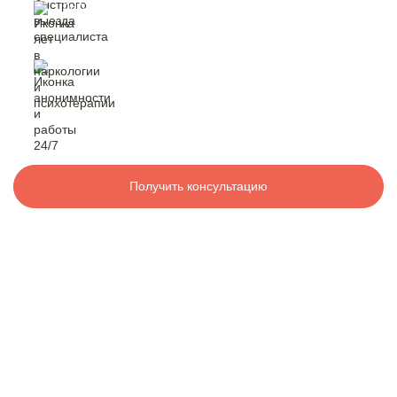
быстрый выезд
специалиста
Контакты
лет в наркологии
и психотерапии
8 800 200-48-16
Бесплатно по РФ
анонимность
и работа 24/7
Вызвать специалиста
Получить консультацию
ООО «Медицинская компания «Наркологический центр»
г. Ангарск, Ангарская ул., 9А
Электронная почта:
info@mk-narkolog-centr