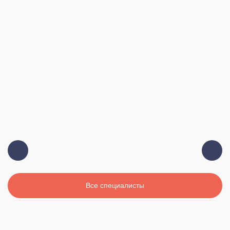
Должность:
Главный врач, терапевт, высшая
категория
Стаж:
19 лет
Все специалисты