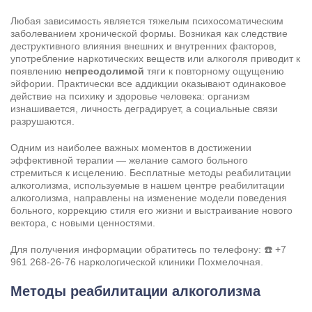
Любая зависимость является тяжелым психосоматическим
заболеванием хронической формы. Возникая как следствие
деструктивного влияния внешних и внутренних факторов,
употребление наркотических веществ или алкоголя приводит к
появлению
непреодолимой
тяги к повторному ощущению
эйфории. Практически все аддикции оказывают одинаковое
действие на психику и здоровье человека: организм
изнашивается, личность деградирует, а социальные связи
разрушаются.
Одним из наиболее важных моментов в достижении
эффективной терапии — желание самого больного
стремиться к исцелению. Бесплатные методы реабилитации
алкоголизма, используемые в нашем центре реабилитации
алкоголизма, направлены на изменение модели поведения
больного, коррекцию стиля его жизни и выстраивание нового
Задать вопрос
вектора, с новыми ценностями.
Задайте свой вопрос и мы ответим вам
Для получения информации обратитесь по телефону: ☎️
+7
Бесплатная консультация
961 268-26-76
наркологической клиники Похмелочная.
Оставьте данные и мы вам перезвоним!
Методы реабилитации алкоголизма
Поиск по сайту
Выбор города